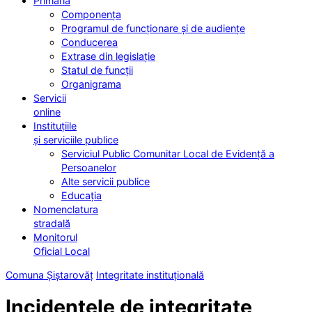
Primăria
Componența
Programul de funcționare și de audiențe
Conducerea
Extrase din legislație
Statul de funcții
Organigrama
Servicii
online
Instituțiile
și serviciile publice
Serviciul Public Comunitar Local de Evidență a
Persoanelor
Alte servicii publice
Educația
Nomenclatura
stradală
Monitorul
Oficial Local
Comuna Șiștarovăț
Integritate instituțională
Incidentele de integritate