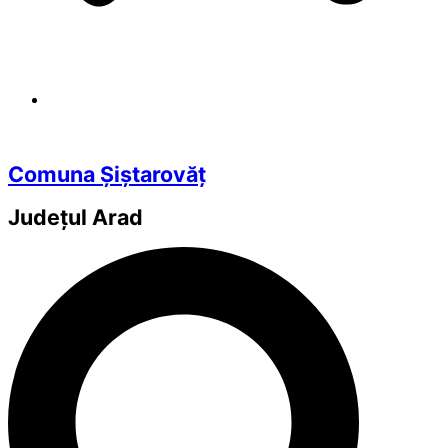
Comuna Șiștarovăț
Județul
Arad