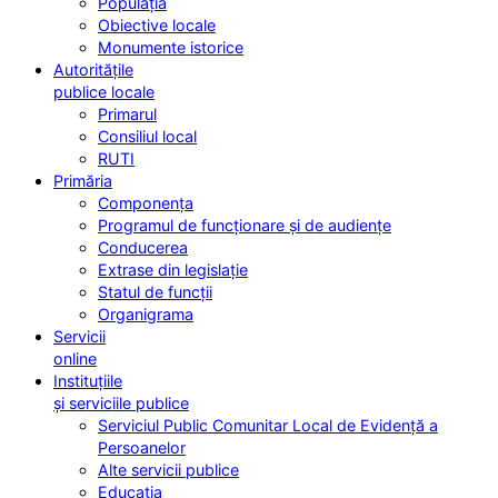
Populația
Obiective locale
Monumente istorice
Autoritățile
publice locale
Primarul
Consiliul local
RUTI
Primăria
Componența
Programul de funcționare și de audiențe
Conducerea
Extrase din legislație
Statul de funcții
Organigrama
Servicii
online
Instituțiile
și serviciile publice
Serviciul Public Comunitar Local de Evidență a
Persoanelor
Alte servicii publice
Educația