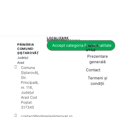
LOCALIZARE
Acest conținut este blocat până când acceptați categoria corespunzătoare de cookie-uri.
PRIMĂRIA
Accept categoria Funcționalitate
LINKURI
COMUNEI
UTILE
ȘIȘTAROVĂȚ
Prezentare
Județul
generală
Arad
Comuna
Contact
Șiștarovăț,
Str.
Termeni și
Principală,
condiții
nr. 116,
Județul
Arad Cod
Poștal:
317345
contact@primariasistarovat.ro