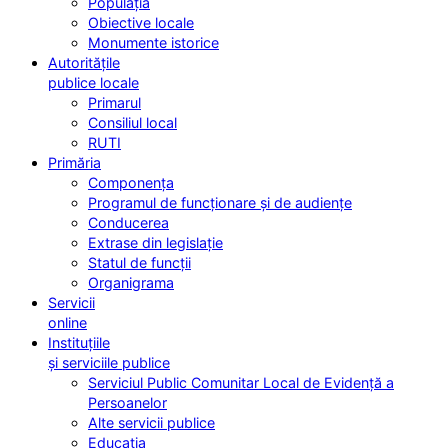
Populația
Obiective locale
Monumente istorice
Autoritățile
publice locale
Primarul
Consiliul local
RUTI
Primăria
Componența
Programul de funcționare și de audiențe
Conducerea
Extrase din legislație
Statul de funcții
Organigrama
Servicii
online
Instituțiile
și serviciile publice
Serviciul Public Comunitar Local de Evidență a
Persoanelor
Alte servicii publice
Educația