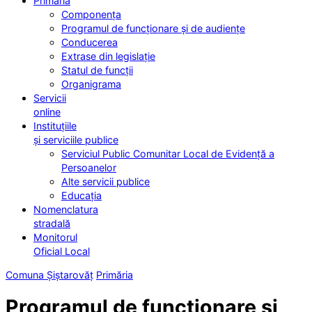
Primăria
Componența
Programul de funcționare și de audiențe
Conducerea
Extrase din legislație
Statul de funcții
Organigrama
Servicii
online
Instituțiile
și serviciile publice
Serviciul Public Comunitar Local de Evidență a
Persoanelor
Alte servicii publice
Educația
Nomenclatura
stradală
Monitorul
Oficial Local
Comuna Șiștarovăț
Primăria
Programul de funcționare și