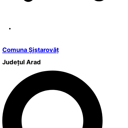
Comuna Șiștarovăț
Județul
Arad