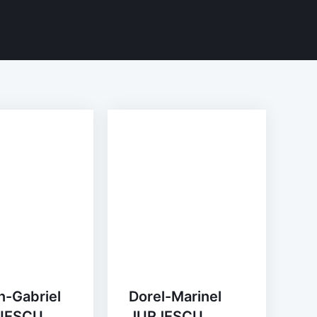
n-Gabriel
Dorel-Marinel
UESCU
JURJESCU