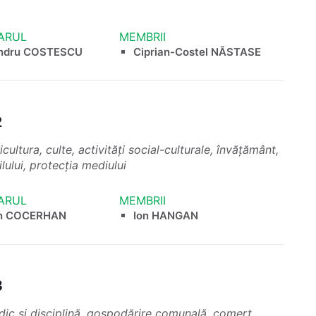
ARUL
MEMBRII
andru COSTESCU
Ciprian-Costel NĂSTASE
2
ultura, culte, activități social-culturale, învățământ,
ilului, protecția mediului
ARUL
MEMBRII
an COCERHAN
Ion HANGAN
3
idic și disciplină, gospodărire comunală, comerț,