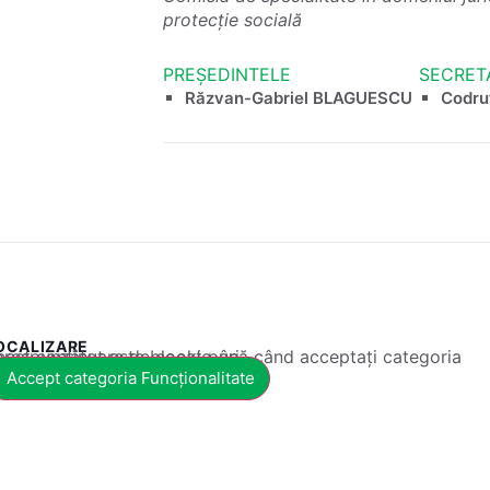
protecție socială
PREȘEDINTELE
SECRET
Răzvan-Gabriel BLAGUESCU
Codru
OCALIZARE
 conținut este blocat până când acceptați categoria corespunzătoare de cookie-uri.
Accept categoria Funcționalitate