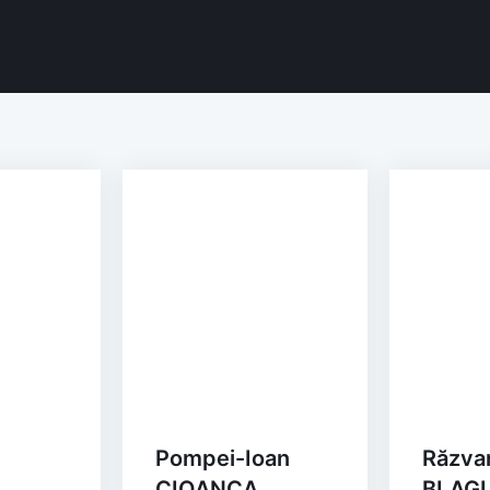
Pompei-Ioan
Răzva
CIOANCA
BLAG