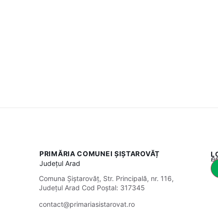
PRIMĂRIA COMUNEI ȘIȘTAROVĂȚ
L
Acest
Județul
Arad
Comuna Șiștarovăț, Str. Principală, nr. 116,
Județul Arad Cod Poștal: 317345
contact@primariasistarovat.ro