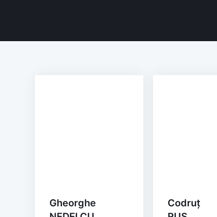
Gheorghe
Codruț
NEDELCU
RUS