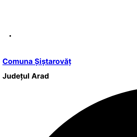
Comuna Șiștarovăț
Județul
Arad