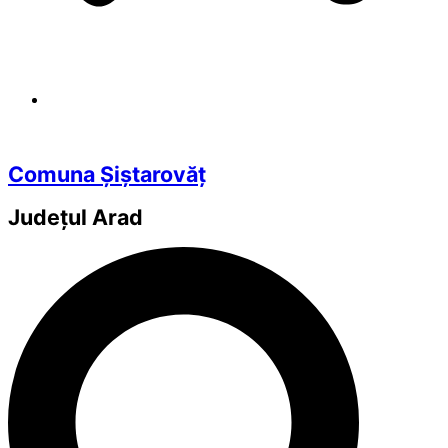
Comuna Șiștarovăț
Județul
Arad