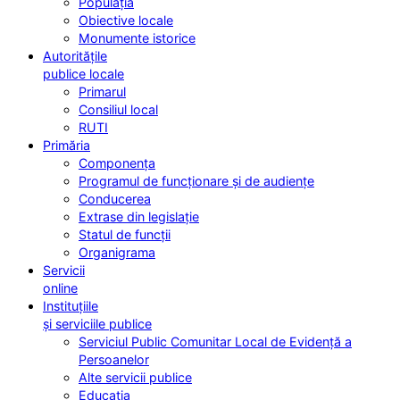
Populația
Obiective locale
Monumente istorice
Autoritățile
publice locale
Primarul
Consiliul local
RUTI
Primăria
Componența
Programul de funcționare și de audiențe
Conducerea
Extrase din legislație
Statul de funcții
Organigrama
Servicii
online
Instituțiile
și serviciile publice
Serviciul Public Comunitar Local de Evidență a
Persoanelor
Alte servicii publice
Educația