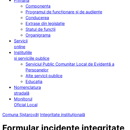
Primăria
Componența
Programul de funcționare și de audiențe
Conducerea
Extrase din legislație
Statul de funcții
Organigrama
Servicii
online
Instituțiile
și serviciile publice
Serviciul Public Comunitar Local de Evidență a
Persoanelor
Alte servicii publice
Educația
Nomenclatura
stradală
Monitorul
Oficial Local
Comuna Șiștarovăț
Integritate instituțională
Formular incidente integritate