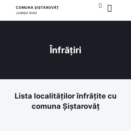
COMUNA ȘIȘTAROVĂȚ
Județul
Arad
și serviciile publice
Înfrățiri
Lista localităților înfrățite cu
comuna Șiștarovăț