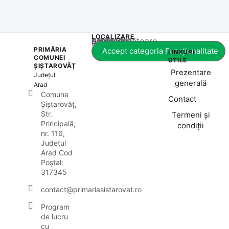
LOCALIZARE
Acest conținut este blocat până când acceptați categoria corespunzătoare de cookie-uri.
PRIMĂRIA
Accept categoria Funcționalitate
LINKURI
COMUNEI
UTILE
ȘIȘTAROVĂȚ
Prezentare
Județul
generală
Arad
Comuna
Contact
Șiștarovăț,
Str.
Termeni și
Principală,
condiții
nr. 116,
Județul
Arad Cod
Poștal:
317345
contact@primariasistarovat.ro
Program
de lucru
cu