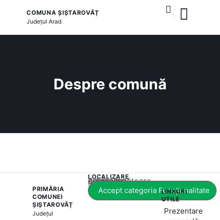
COMUNA ȘIȘTAROVĂȚ
Județul
Arad
și serviciile publice
Despre comună
LOCALIZARE
Acest conținut este blocat până când acceptați categoria corespunzătoare de cookie-uri.
PRIMĂRIA
Accept categoria Funcționalitate
LINKURI
COMUNEI
UTILE
ȘIȘTAROVĂȚ
Prezentare
Județul