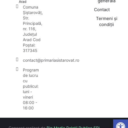
generală
Arad
Comuna
Contact
Șiștarovăț,
Str.
Termeni și
Principală,
condiții
nr. 116,
Județul
Arad Cod
Poștal:
317345
contact@primariasistarovat.ro
Program
de lucru
cu
publicul:
luni -
vineri
08:00 -
16:00
Open
Concept realizat de
Big Media Relații Publice SRL